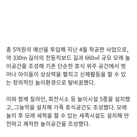
총
5
억원의 예산을 투입해 지난
4
월 착공한 사업으로
,
약
330m
길이의 전동킥보드 길과
660
㎡ 규모 모래 놀
이공간을 조성해 기존 단순한 휴식 위주 공간에서 벗
어나 아이들이 상상력을 펼치고 신체활동을 할 수 있
는 창의적인 놀이환경으로 탈바꿈했다
.
이와 함께 짚라인
,
회전시소 등 놀이시설
5
종을 설치했
고
,
그늘막을 설치해 가족 휴식공간도 조성했다
.
모래
놀이 후 모래 세척을 할 수 있는 세족시설도 설치해 안
전하고 쾌적한 놀이공간을 조성했다
.