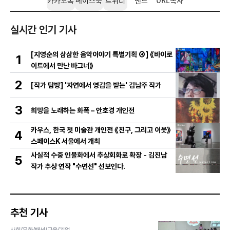
페이스북
트위터
밴드
URL복사
실시간 인기 기사
[지영순의 삼삼한 음악이야기 특별기획 ④] 《바이로
1
이트에서 만난 바그너》
2
[작가 탐방] '자연에서 영감을 받는' 김남주 작가
3
희망을 노래하는 화폭 – 안호경 개인전
카우스, 한국 첫 미술관 개인전 《친구, 그리고 이웃》
4
스페이스K 서울에서 개최
사실적 수중 인물화에서 추상회화로 확장 - 김진남
5
작가 추상 연작 "수면선" 선보인다.
추천 기사