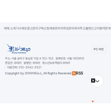
매체 소개
기사제보
광고문의
구독신청
제휴문의
저작권문의
독자투고
불편신고
이용약관
개
PC 버전
주소:
서울 송파구 동남로 11길 4 102-102
등록번호:
서울 아55810
편집인:
유태귀
발행인:
유태귀
청소년보호책임자:
유태귀
대표전화:
010-3542-5521
RSS
Copy
right by 코리아아트뉴스,
All Rights Reserved.