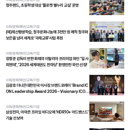
사회/문화/패션/교육/기업
청주랜드, 초등학생 대상 ‘물로켓 별누리 교실’ 운영
사회/문화/패션/교육/기업
(재)제산평생학습, 청주문화나눔에 3천만 원 쾌척 청주와
보은을 넘어 세계로 ‘국제교류’사업 후원
사회/문화/패션/교육/기업
장항준 감독이 반한 화제의 이탈리아 프리미엄 와인 '일 사
피엔테', '2026 세계태권도 한마당' 환영만찬 와인 선정!
사회/문화/패션/교육/기업
김광호 더나은대한민국 이사장 브랜드로레이 'Brand IC
ON Leadership Award 2026 – Visionary ICON'
수상
사회/문화/패션/교육/기업
삼성전자, 아마존 프라임 비디오에 ‘HDR10+ 어드밴스드’
기술 선보여