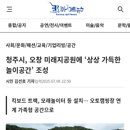
종합/공지
공연/전시/이벤트
미술/음악
문학/
사회/문화/패션/교육/기업
리빙/공간
청주시, 오창 미래지공원에 ‘상상 가득한
놀이공간’ 조성
시인 김선호 기자
입력
2025.07.08 22:50
킥보드 트랙, 모래놀이터 등 설치… 오토캠핑장 연
계 가족형 공간으로