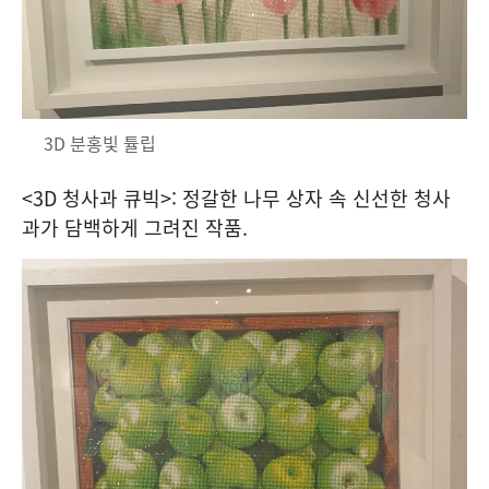
3D 분홍빛 튤립
<3D 청사과 큐빅>: 정갈한 나무 상자 속 신선한 청사
과가 담백하게 그려진 작품.