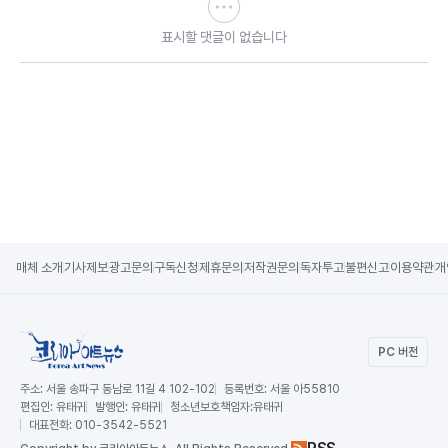
표시할 댓글이 없습니다
매체 소개
기사제보
광고문의
구독신청
제휴문의
저작권문의
독자투고
불편신고
이용약관
개
PC 버전
주소:
서울 송파구 동남로 11길 4 102-102
등록번호:
서울 아55810
편집인:
유태귀
발행인:
유태귀
청소년보호책임자:
유태귀
대표전화:
010-3542-5521