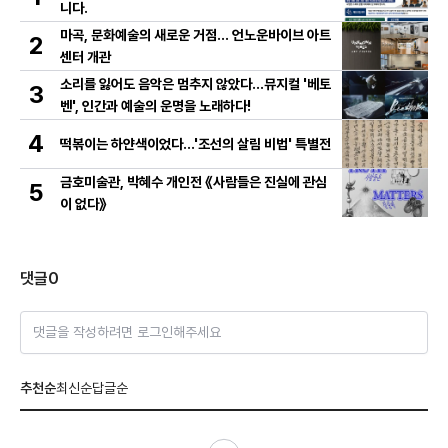
니다.
마곡, 문화예술의 새로운 거점… 언노운바이브 아트
2
센터 개관
소리를 잃어도 음악은 멈추지 않았다…뮤지컬 '베토
3
벤', 인간과 예술의 운명을 노래하다!
4
떡볶이는 하얀색이었다...'조선의 살림 비법' 특별전
금호미술관, 박혜수 개인전 《사람들은 진실에 관심
5
이 없다》
댓글
0
댓글을 작성하려면 로그인해주세요
추천순
최신순
답글순