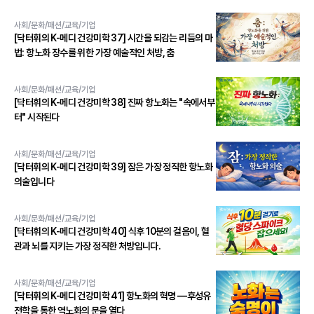
사회/문화/패션/교육/기업
[닥터휘의 K-메디 건강미학 37] 시간을 되감는 리듬의 마
법: 항노화 장수를 위한 가장 예술적인 처방, 춤
사회/문화/패션/교육/기업
[닥터휘의 K-메디 건강미학 38] 진짜 항노화는 "속에서부
터" 시작된다
사회/문화/패션/교육/기업
[닥터휘의 K-메디 건강미학 39] 잠은 가장 정직한 항노화
의술입니다
사회/문화/패션/교육/기업
[닥터휘의 K-메디 건강미학 40] 식후 10분의 걸음이, 혈
관과 뇌를 지키는 가장 정직한 처방입니다.
사회/문화/패션/교육/기업
[닥터휘의 K-메디 건강미학 41] 항노화의 혁명 ―후성유
전학을 통한 역노화의 문을 열다