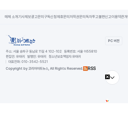
매체 소개
기사제보
광고문의
구독신청
제휴문의
저작권문의
독자투고
불편신고
이용약관
개
PC 버전
주소:
서울 송파구 동남로 11길 4 102-102
등록번호:
서울 아55810
편집인:
유태귀
발행인:
유태귀
청소년보호책임자:
유태귀
대표전화:
010-3542-5521
RSS
Copy
right by 코리아아트뉴스,
All Rights Reserved.