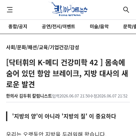
종합/공지
공연/전시/이벤트
미술/음악
문학/
사회/문화/패션/교육/기업
건강/감성
[닥터휘의 K-메디 건강미학 42 ] 몸속에
숨어 있던 항암 브레이크, 지방 대사의 새
로운 발견
한의사 김두휘 칼럼니스트
입력
2026.06.07 21:50
수정
2026.06.07 21:52
'지방의 양'이 아니라 '지방의 질' 이 중요하다
우리는 오랫동안 지방을 두려워해 왔습니다.