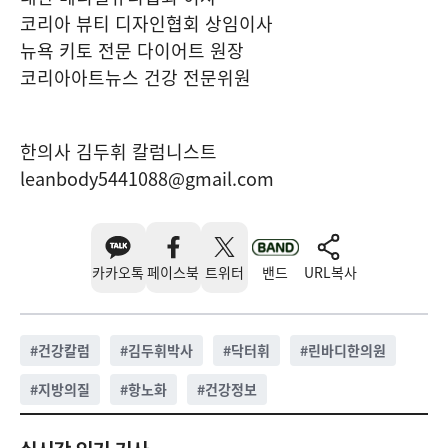
코리아 뷰티 디자인협회 상임이사
뉴욕 키토 전문 다이어트 원장
코리아아트뉴스 건강 전문위원
한의사 김두휘 칼럼니스트
leanbody5441088@gmail.com
카카오톡
페이스북
트위터
밴드
URL복사
#
건강칼럼
#
김두휘박사
#
닥터휘
#
린바디한의원
#
지방의질
#
항노화
#
건강정보