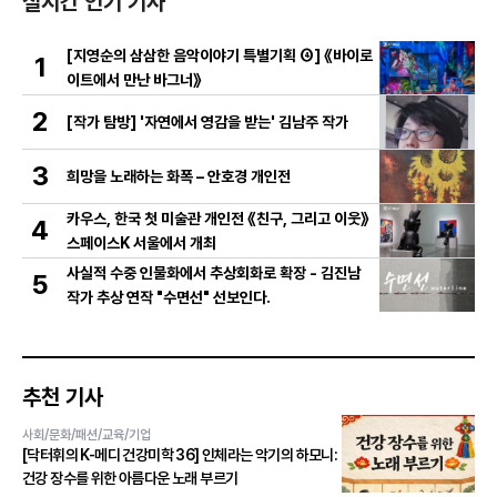
실시간 인기 기사
[지영순의 삼삼한 음악이야기 특별기획 ④] 《바이로
1
이트에서 만난 바그너》
2
[작가 탐방] '자연에서 영감을 받는' 김남주 작가
3
희망을 노래하는 화폭 – 안호경 개인전
카우스, 한국 첫 미술관 개인전 《친구, 그리고 이웃》
4
스페이스K 서울에서 개최
사실적 수중 인물화에서 추상회화로 확장 - 김진남
5
작가 추상 연작 "수면선" 선보인다.
추천 기사
사회/문화/패션/교육/기업
[닥터휘의 K-메디 건강미학 36] 인체라는 악기의 하모니:
건강 장수를 위한 아름다운 노래 부르기