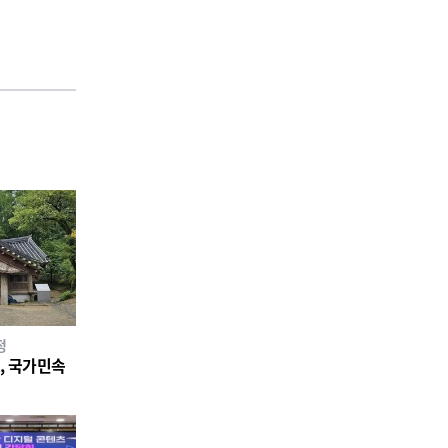
정
소, 국가민속