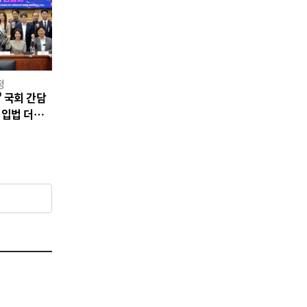
정
 국회 간담
 입법 더는