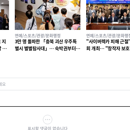
연예/스포츠/관광/문화행정
연예/스포츠/관광/문화행
 지
3만 명 돌파한 「충북 괴산 우주특
"사이버렉카 피해 근절"
 나
별시 별별탐사대」… 숙박권부터
회 개최… "창작자 보호
대학찰옥수수까지!
미룰 수 없다"
세요
표시할 댓글이 없습니다