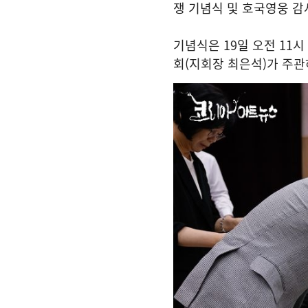
쟁 기념식 및 호국영웅 감
기념식은 19일 오전 11
회(지회장 최은석)가 주관