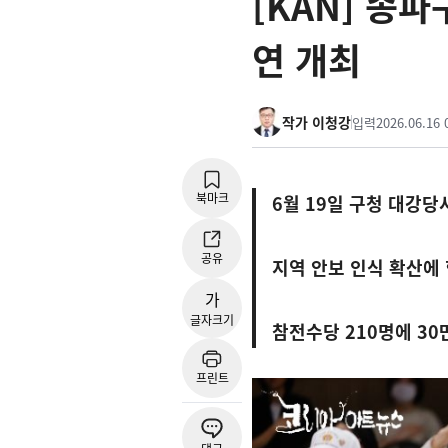
[KAN] 송파
연 개최
작가 이청강
입력
2026.06.16 
북마크
6월 19일 구청 대강당
공유
지역 안보 인식 확산에
가
글자크기
참전수당 210명에 30
프린트