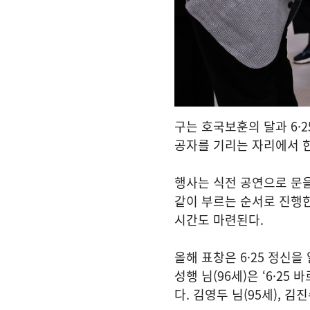
구는 호국보훈의 달과 6·
공자를 기리는 자리에서 한
행사는 식전 공연으로 문을 
같이 부르는 순서로 진행
시간도 마련된다.
올해 표창은 6·25 정신
성행 님(96세)은 ‘6·2
다. 김영두 님(95세), 