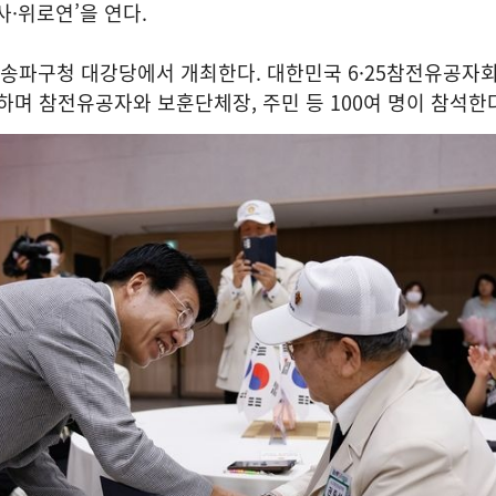
사·위로연’을 연다.
시 송파구청 대강당에서 개최한다. 대한민국 6·25참전유공자
하며 참전유공자와 보훈단체장, 주민 등 100여 명이 참석한