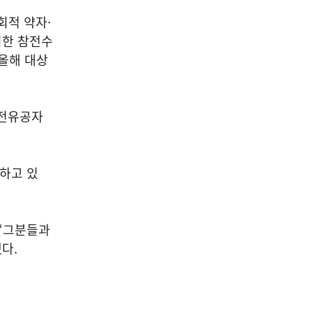
04
회적 약자·
입한 참전수
 올해 대상
공연/전시/이벤트
올여름, 문화제조창 어때! 대
참전유공자
규모 전시부터 상상 예술실험
실까지 다 있다!
2026-08-07
시하고 있
NEXT
희망을 노래하는 화폭 – 안호경 개인전
 “그분들과
다.