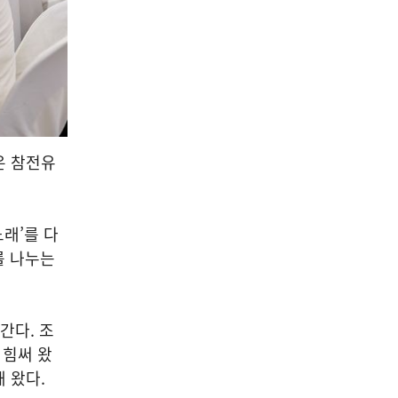
은 참전유
노래’를 다
를 나누는
간다. 조
 힘써 왔
해 왔다.