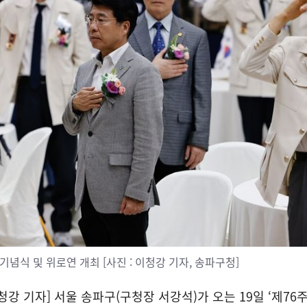
5 기념식 및 위로연 개최 [사진 : 이청강 기자, 송파구청]
 기자] 서울 송파구(구청장 서강석)가 오는 19일 ‘제76주년