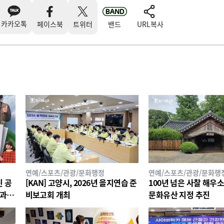
카카오톡
페이스북
트위터
밴드
URL복사
연예/스포츠/관광/문화행정
연예/스포츠/관광/문화행
진 공
[KAN] 고양시, 2026년 을지연습 준
100년 넘은 사찰 해우
경과
비보고회 개최
문화유산 지정 추진