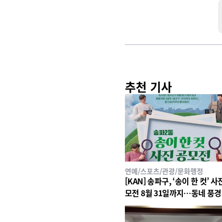
추천 기사
연예/스포츠/관광/문화행정
[KAN] 송파구, ‘송이 한 컷’ 사
모전 8월 31일까지…동네 풍
일상 공모