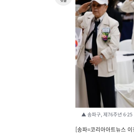
댓글
▲ 송파구, 제76주년 6·2
[송파=코리아아트뉴스 이청강