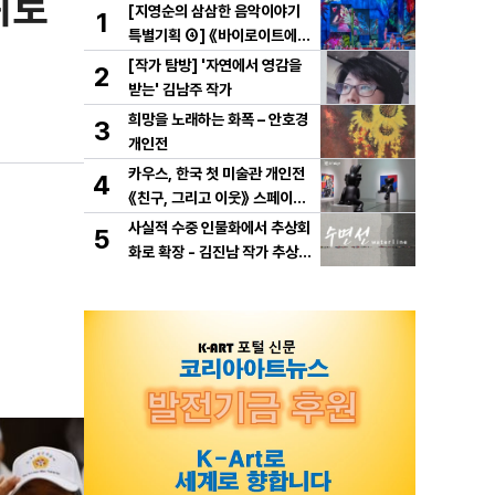
위로
[지영순의 삼삼한 음악이야기
1
특별기획 ④] 《바이로이트에서
만난 바그너》
[작가 탐방] '자연에서 영감을
2
받는' 김남주 작가
희망을 노래하는 화폭 – 안호경
3
개인전
카우스, 한국 첫 미술관 개인전
4
《친구, 그리고 이웃》 스페이스
K 서울에서 개최
사실적 수중 인물화에서 추상회
5
화로 확장 - 김진남 작가 추상
연작 "수면선" 선보인다.