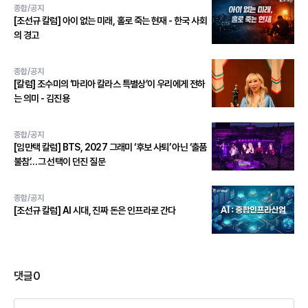
종합/공지
[조선규 칼럼] 아이 없는 미래, 홀로 죽는 현재 - 한국 사회
의 경고
종합/공지
[칼럼] 조수미의 ‘마리아 칼라스 특별상’이 우리에게 전하
는 의미 - 김진용
종합/공지
[임만택 칼럼] BTS, 2027 그래미 ‘후보 사퇴’ 아닌 ‘출품
불참’…그 선택이 던진 질문
종합/공지
[조선규 칼럼] AI 시대, 진짜 돈은 인프라로 간다
댓글
0