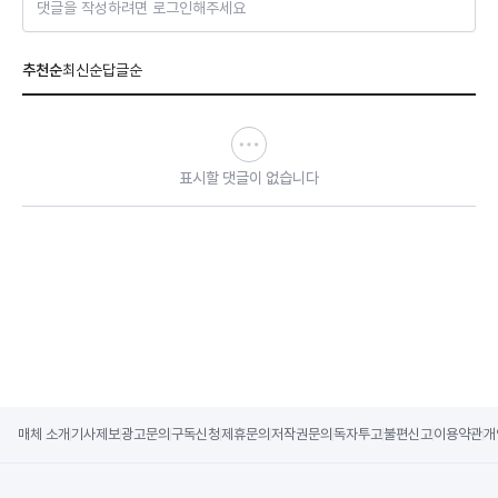
댓글을 작성하려면 로그인해주세요
추천순
최신순
답글순
표시할 댓글이 없습니다
매체 소개
기사제보
광고문의
구독신청
제휴문의
저작권문의
독자투고
불편신고
이용약관
개