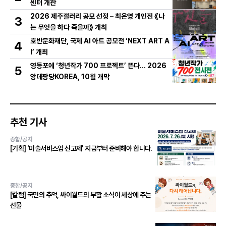
센터 개관
2026 제주갤러리 공모 선정 – 최은영 개인전 《나
3
는 무엇을 하다 죽을까》 개최
호반문화재단, 국제 AI 아트 공모전 ‘NEXT ART A
4
I’ 개최
영등포에 ‘청년작가 700 프로젝트’ 뜬다… 2026
5
앙데팡당KOREA, 10월 개막
추천 기사
종합/공지
[기획] '미술서비스업 신고제' 지금부터 준비해야 합니다.
종합/공지
[칼럼] 국민의 추억, 싸이월드의 부활 소식이 세상에 주는
선물