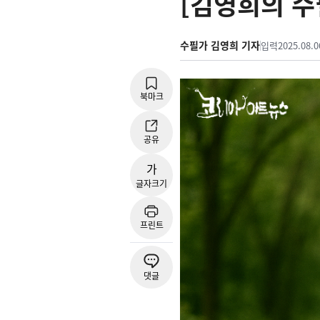
[김영희의 수
수필가 김영희 기자
입력
2025.08.0
북마크
공유
가
글자크기
프린트
댓글