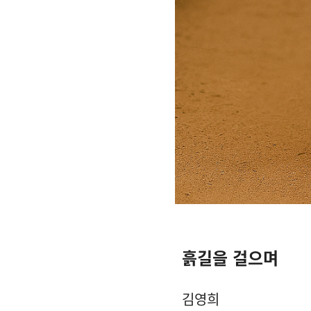
흙길을 걸으며
김영희