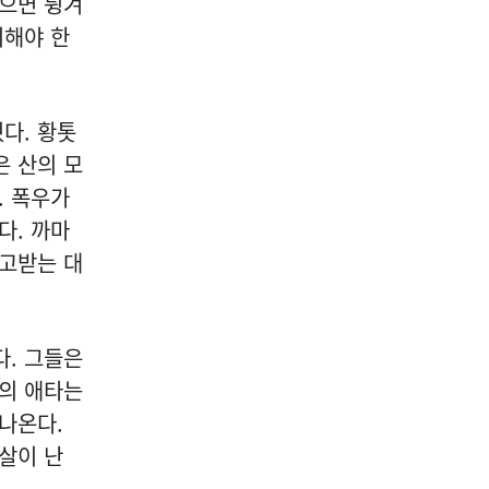
으면 튕겨
비해야 한
다. 황톳
은 산의 모
. 폭우가
다. 까마
주고받는 대
. 그들은
리의 애타는
 나온다.
살이 난