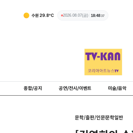
수원
29.8
ºC
2026.08.07(금)
18:48
38
종합/공지
공연/전시/이벤트
미술/음악
문학/출판/인문
문학일반