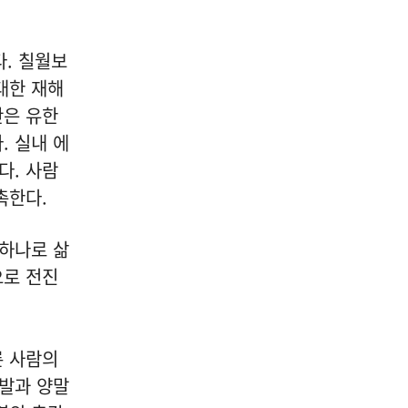
다. 칠월보
대한 재해
간은 유한
. 실내 에
다. 사람
촉한다.
 하나로 삶
으로 전진
른 사람의
신발과 양말