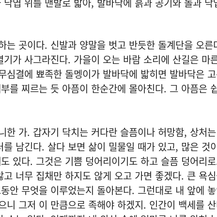
 낙엽 위를 맨발로 밟아, 발바닥에 흙과 공기와 돌과 낙
는 곳이다. 신발과 양말을 벗고 반듯한 돌계단을 오른다
열기가 사그라진다. 가을이 오는 바람 소리에 산길은 마른
다 무심결에 뾰족한 돌멩이가 발바닥에 밟히면 발바닥은 
 폐부를 찌르는 듯 아픔이 한순간에 몰아친다. 그 아픔은 
한 가. 갑자기 닥치는 커다란 슬픔이나 허망함, 상처는
터를 남긴다. 살다 보면 삶이 밀물일 때가 있고, 많은 것
도 있다. 그것은 기쁨 덩어리이기도 하고 슬픔 덩어리로
않고 너무 집채만 하지도 않게 오고 가면 좋겠다. 큰 욕
동안 무엇을 이루었는지 돌아본다. 그런대로 내 앞에 
니 그저 이 만큼으로 족해야 하겠지. 인간이 백세를 