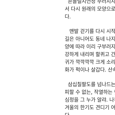
흔들릴지언정 부러지지 
서 다시 원래의 모양으로
다.
맨발 걷기를 다시 시작했
길은 아니어도 동네 나지
양에 따라 이리 구부러지
강하게 내리며 할퀴고 간
귀가 깍깍깍깍 크게 소리
화가 퍽이나 살갑다. 산
삼십칠팔도를 넘나드는 
피할 수 없는, 작열하는
심정을 그 누가 알랴. 
겨울의 한기도 견디기 어
다.