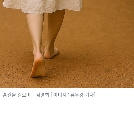
흙길을 걸으며 _ 김영희 [ 이미지 : 류우강 기자]