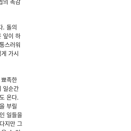
04
엽의 촉감
. 돌의
 잎이 하
문학/출판/인문
고통스러워
[신간] 도서출판 시음사, 대한
쉽게 가시
문인협회 경기지회 동인문집
제4집 "무지개 뜨는 창" 출간
2026-08-07
 뾰족한
NEXT
[진현진 감성안전] 눈물의 배경 ④ 서류 속의 안전
이 일순간
도 온다.
심을 부릴
놓인 일들을
산다지만 그