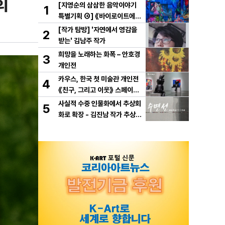
희
[지영순의 삼삼한 음악이야기
1
특별기획 ④] 《바이로이트에서
만난 바그너》
[작가 탐방] '자연에서 영감을
2
받는' 김남주 작가
희망을 노래하는 화폭 – 안호경
3
개인전
카우스, 한국 첫 미술관 개인전
4
《친구, 그리고 이웃》 스페이스
K 서울에서 개최
사실적 수중 인물화에서 추상회
5
화로 확장 - 김진남 작가 추상
연작 "수면선" 선보인다.