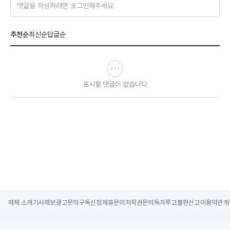
댓글을 작성하려면 로그인해주세요
추천순
최신순
답글순
표시할 댓글이 없습니다
매체 소개
기사제보
광고문의
구독신청
제휴문의
저작권문의
독자투고
불편신고
이용약관
개