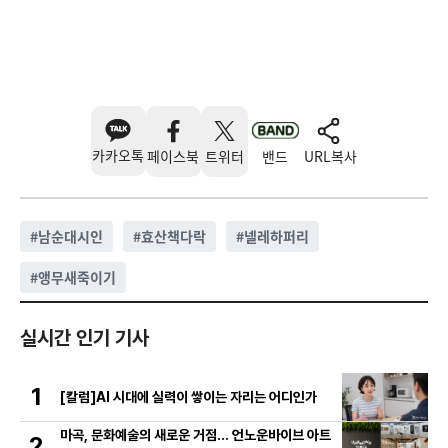
카카오톡
페이스북
트위터
밴드
URL복사
#
남순대시인
#
효산책다락
#
넬레하퍼리
#
앵무새죽이기
실시간 인기 기사
1
[칼럼]AI 시대에 실력이 쌓이는 자리는 어디인가
마곡, 문화예술의 새로운 거점… 언노운바이브 아트
2