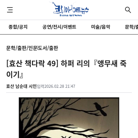
종합/공지
공연/전시/이벤트
미술/음악
문학/
문학/출판/인문
도서/출판
[효산 책다락 49] 하퍼 리의『앵무새 죽
이기』
효산 남순대 시인
입력
2026.02.28 21:47