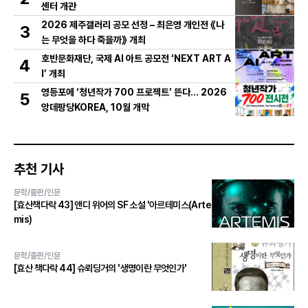
센터 개관
2026 제주갤러리 공모 선정 – 최은영 개인전 《나
3
는 무엇을 하다 죽을까》 개최
호반문화재단, 국제 AI 아트 공모전 ‘NEXT ART A
4
I’ 개최
영등포에 ‘청년작가 700 프로젝트’ 뜬다… 2026
5
앙데팡당KOREA, 10월 개막
추천 기사
문학/출판/인문
[효산책다락 43] 앤디 위어의 SF 소설 '아르테미스(Arte
mis)
문학/출판/인문
[효산 책다락 44] 슈뢰딩거의 '생명이란 무엇인가'