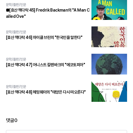
문학/출판/인문
■[효산 책다락 45] Fredrik Backman의 "A Man C
alled Ove"
문학/출판/인문
[효산 책다락 46] 마이클 브린의 "한국인을 말한다"
문학/출판/인문
[효산 책다락 47] 어니스트 칼렌바크의 "에코토피아"
문학/출판/인문
[효산 책다락 48] 헤밍웨이의 "태양은 다시 떠오른다"
댓글
0