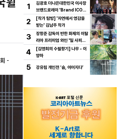
국휠
김광호 더나은대한민국 이사장
1
브랜드로레이 'Brand ICON
Leadership Award 2026
[작가 탐방] '자연에서 영감을
2
– Visionary ICON' 수상
받는' 김남주 작가
장항준 감독이 반한 화제의 이탈
3
리아 프리미엄 와인 '일 사피엔
테', '2026 세계태권도 한마
[김영희의 수필향기] 나무 - 이
4
당' 환영만찬 와인 선정!
양하
회 -
5
강유림 개인전 ‘숨, 이어지다’