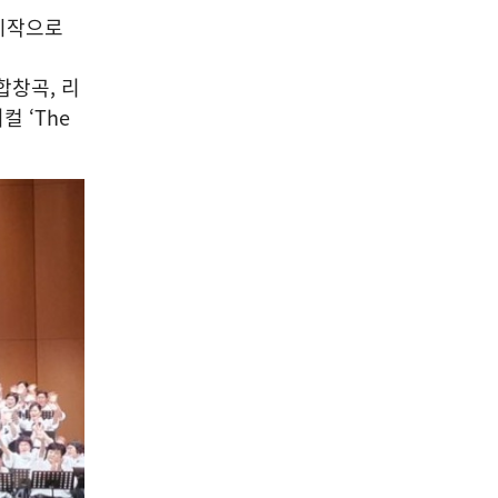
04
시작으로
 합창곡, 리
컬 ‘The
문학/출판/인문
[김영희의 수필향기] 나무 -
이양하
2026-08-06
NEXT
(재)제산평생학습, 청주문화나눔에 3천만 원 쾌척 청주와 보은을 넘어 세계로 ‘국제교류’사업 후원