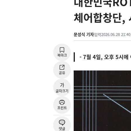
대한민국ROT
체어합창단,
문성식 기자
입력
2026.06.28 21:40
북마크
- 7월 4일, 오후 5
공유
가
글자크기
프린트
댓글