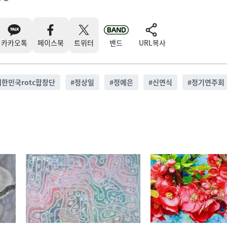
카카오톡
페이스북
트위터
밴드
URL복사
대한민국rotc합창단
#
정상일
#
정예은
#
신연식
#
정기연주회