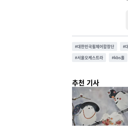
#
대한민국휠체어합창단
#
#
서울오케스트라
#
kbs홀
추천 기사