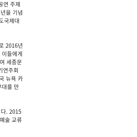
 공연 주제
주년을 기념
수도국제대
 2016년
은 이들에게
하여 세종문
정기연주회
국 뉴욕 카
무대를 만
. 2015
화예술 교류