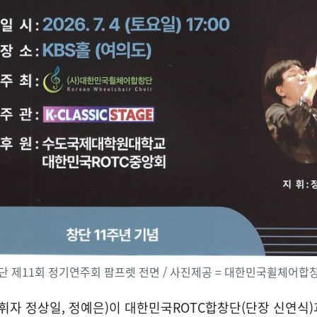
 제11회 정기연주회 팜프렛 전면 / 사진제공 = 대한민국휠체어합
 정상일, 정예은)이 대한민국ROTC합창단(단장 신연식)과