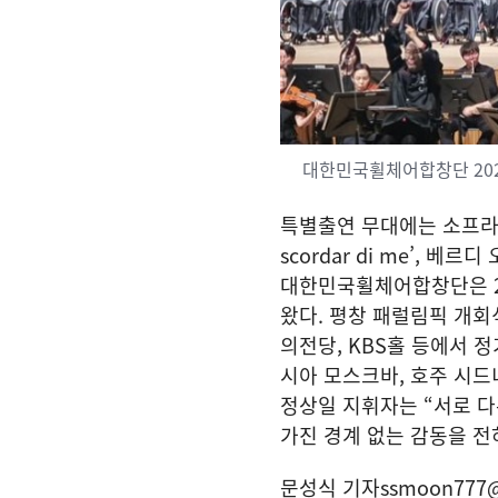
대한민국휠체어합창단 202
특별출연 무대에는 소프라노 
scordar di me’, 
대한민국휠체어합창단은 2
왔다. 평창 패럴림픽 개회
의전당, KBS홀 등에서 
시아 모스크바, 호주 시드
정상일 지휘자는 “서로 다
가진 경계 없는 감동을 전
문성식 기자
ssmoon777