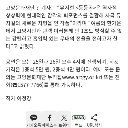
고양문화재단 관계자는 “뮤지컬 <등등곡>은 역사적
상상력에 현대적인 감각의 퍼포먼스를 결합해 사극 뮤
지컬의 새로운 지평을 연 작품”이라며 “여름의 한가운
데서 고양시민과 관객 여러분께 단 1초도 방심할 수 없
는 강렬하고 흡입력 있는 무대의 전율을 전하고자 한
다”고 밝혔다.
공연은 오는 25일과 26일 오후 4시에 진행되며, 티켓
가격은 1층석 5만 원, 2층석 4만 원이다. 예매 또는 문
의는 고양문화재단 누리집www.artgy.or.kr) 또는 전
화(☎1577-7766)를 통해 가능하다.
작가 이청강
카카오톡
페이스북
트위터
밴드
URL복사