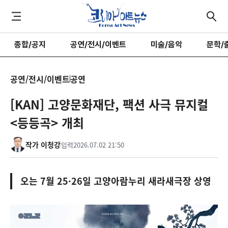
종합/공지
공연/전시/이벤트
미술/음악
문학/
공연/전시/이벤트
공연
[KAN] 고양문화재단, 팩션 사극 뮤지컬
<등등곡> 개최
작가 이청강
입력
2026.07.02 21:50
오는 7월 25·26일 고양아람누리 새라새극장 상영