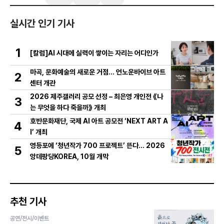
실시간 인기 기사
1
[칼럼]AI 시대에 실력이 쌓이는 자리는 어디인가
마곡, 문화예술의 새로운 거점… 언노운바이브 아트
2
센터 개관
2026 제주갤러리 공모 선정 – 최은영 개인전 《나
3
는 무엇을 하다 죽을까》 개최
호반문화재단, 국제 AI 아트 공모전 ‘NEXT ART A
4
I’ 개최
영등포에 ‘청년작가 700 프로젝트’ 뜬다… 2026
5
앙데팡당KOREA, 10월 개막
추천 기사
공연/전시/이벤트