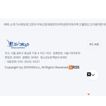
매체 소개
기사제보
광고문의
구독신청
제휴문의
저작권문의
독자투고
불편신고
이용약관
개
PC 버전
주소:
서울 송파구 동남로 11길 4 102-102
등록번호:
서울 아55810
편집인:
유태귀
발행인:
유태귀
청소년보호책임자:
유태귀
대표전화:
010-3542-5521
RSS
Copy
right by 코리아아트뉴스,
All Rights Reserved.