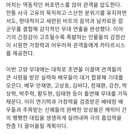
아치는 역동적인 퍼포먼스를 얹어 관객을 압도한다.
전통 사극 고유의 묵직하고 스산한 분위기를 유지하면
서도, 현대적이고 세련된 비트의 음악과 날카로운 칼
군무를 결합해 감각적인 무대 연출을 완성했다. 이야
기의 긴장감이 고조될수록 폭발하는 인물들의 감정선
이 시원한 가창력과 어우러져 관객들에게 카타르시스
를 제공한다.
이번 고양 무대에는 대학로 초연을 이끌며 관객들의
큰 사랑을 받은 실력파 배우들이 대거 합류해 기대를
모은다. 배우 안재영, 고상호, 김바다, 정재환, 강찬, 박
상혁, 박주혁, 황두현, 임태현 등이 출연해 무대를 가득
채운다. 이미 연기력과 가창력을 검증받은 베테랑 배
우들과 주목받는 신예들의 완벽한 앙상블은 캐릭터 간
의 팽팽한 대립을 생생하게 살려내며 극의 흡입력을
한층 더 끌어올릴 계획이다.