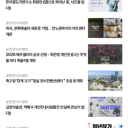
한국꽃도자연구소 회원전 《흙으로 피어난 꽃, 시간을 담
다》
공연/전시/이벤트
마곡, 문화예술의 새로운 거점… 언노운바이브 아트센터
개관
공연/전시/이벤트
2026 제주갤러리 공모 선정 – 최은영 개인전 《나는 무엇
을 하다 죽을까》 개최
공연/전시/이벤트
축구장 13개 크기 "잠실 전시컨벤션센터 " 조성 본격화
공연/전시/이벤트
금호미술관, 박혜수 개인전 《사람들은 진실에 관심이 없
다》