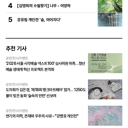
와인 선정!
4
[김영희의 수필향기] 나무 - 이양하
5
강유림 개인전 ‘숨, 이어지다’
추천 기사
공연/전시/이벤트
‘2026 서울 시각예술 넥스트100’ 심사위원 위촉…청년
예술 생태계 혁신 프로젝트 본격화
공연/전시/이벤트
도자화가 김은경, ‘제18회 뱅크아트페어’ 참가… 1250도
불이 빚은 동화 ‘숲속의 만찬’ 선보여
공연/전시/이벤트
연기의 미학, 존재와 우주의 사유 – "강병호 개인전"