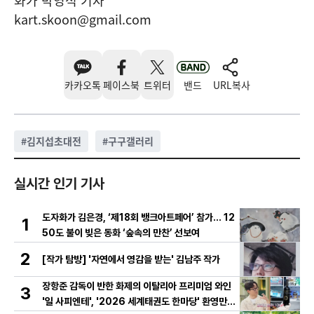
화가 박영석 기자
kart.skoon@gmail.com
카카오톡
페이스북
트위터
밴드
URL복사
#
김지섭초대전
#
구구갤러리
실시간 인기 기사
도자화가 김은경, ‘제18회 뱅크아트페어’ 참가… 12
1
50도 불이 빚은 동화 ‘숲속의 만찬’ 선보여
2
[작가 탐방] '자연에서 영감을 받는' 김남주 작가
장항준 감독이 반한 화제의 이탈리아 프리미엄 와인
3
'일 사피엔테', '2026 세계태권도 한마당' 환영만찬