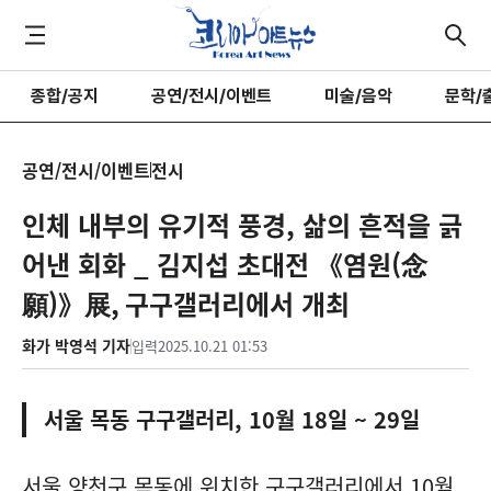
종합/공지
공연/전시/이벤트
미술/음악
문학/
공연/전시/이벤트
전시
인체 내부의 유기적 풍경, 삶의 흔적을 긁
어낸 회화 _ 김지섭 초대전 《염원(念
願)》展, 구구갤러리에서 개최
화가 박영석 기자
입력
2025.10.21 01:53
서울 목동 구구갤러리, 10월 18일 ~ 29일
서울 양천구 목동에 위치한 구구갤러리에서 10월