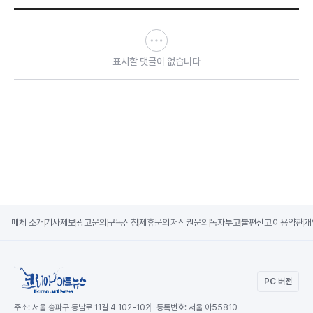
표시할 댓글이 없습니다
매체 소개
기사제보
광고문의
구독신청
제휴문의
저작권문의
독자투고
불편신고
이용약관
개
PC 버전
주소:
서울 송파구 동남로 11길 4 102-102
등록번호:
서울 아55810