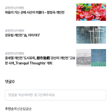
공연/전시/이벤트
마음이 가는 곳에 시선이 머물다 – 함정숙 개인전
공연/전시/이벤트
강유림 개인전 ‘숨, 이어지다’
공연/전시/이벤트
윤세열 개인전 ‘도시유희_都市遊戲’·강선미 개인전 ‘고요
한 사색_Tranquil Thoughts’ 개최
댓글
0
댓글을 작성하려면 로그인해주세요
추천순
최신순
답글순