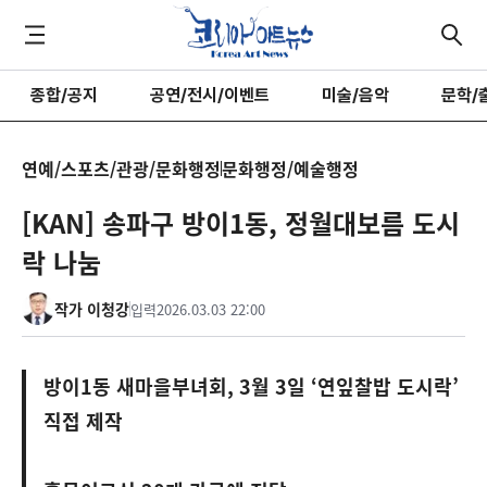
종합/공지
공연/전시/이벤트
미술/음악
문학/
연예/스포츠/관광/문화행정
문화행정/예술행정
[KAN] 송파구 방이1동, 정월대보름 도시
락 나눔
작가 이청강
입력
2026.03.03 22:00
방이1동 새마을부녀회, 3월 3일 ‘연잎찰밥 도시락’
직접 제작