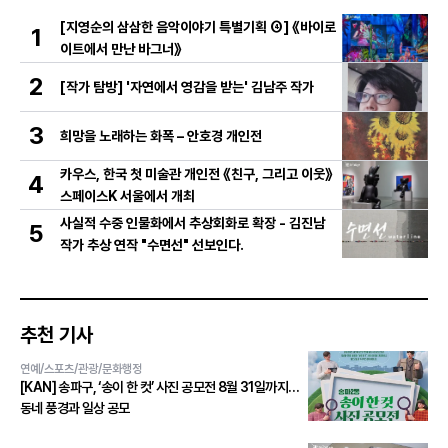
[지영순의 삼삼한 음악이야기 특별기획 ④] 《바이로
1
이트에서 만난 바그너》
2
[작가 탐방] '자연에서 영감을 받는' 김남주 작가
3
희망을 노래하는 화폭 – 안호경 개인전
카우스, 한국 첫 미술관 개인전 《친구, 그리고 이웃》
4
스페이스K 서울에서 개최
사실적 수중 인물화에서 추상회화로 확장 - 김진남
5
작가 추상 연작 "수면선" 선보인다.
추천 기사
연예/스포츠/관광/문화행정
[KAN] 송파구, ‘송이 한 컷’ 사진 공모전 8월 31일까지…
동네 풍경과 일상 공모