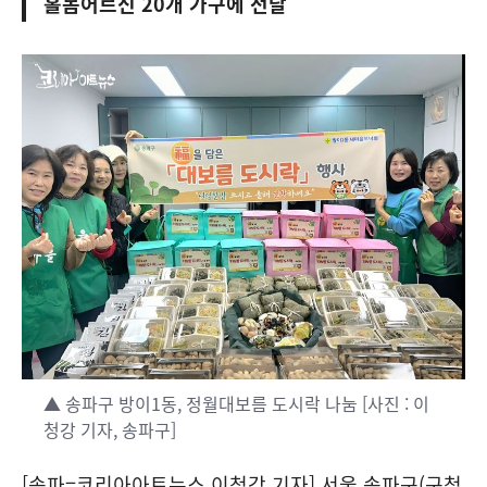
홀몸어르신 20개 가구에 전달
▲ 송파구 방이1동, 정월대보름 도시락 나눔 [사진 : 이
청강 기자, 송파구]
[송파=코리아아트뉴스 이청강 기자] 서울 송파구(구청