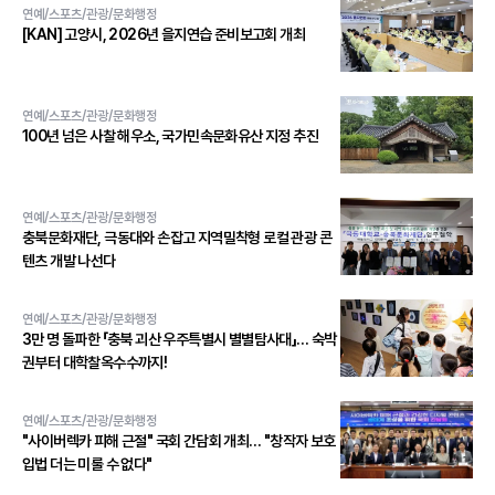
연예/스포츠/관광/문화행정
[KAN] 고양시, 2026년 을지연습 준비보고회 개최
연예/스포츠/관광/문화행정
100년 넘은 사찰 해우소, 국가민속문화유산 지정 추진
연예/스포츠/관광/문화행정
충북문화재단, 극동대와 손잡고 지역밀착형 로컬 관광 콘
텐츠 개발 나선다
연예/스포츠/관광/문화행정
3만 명 돌파한 「충북 괴산 우주특별시 별별탐사대」… 숙박
권부터 대학찰옥수수까지!
연예/스포츠/관광/문화행정
"사이버렉카 피해 근절" 국회 간담회 개최… "창작자 보호
입법 더는 미룰 수 없다"