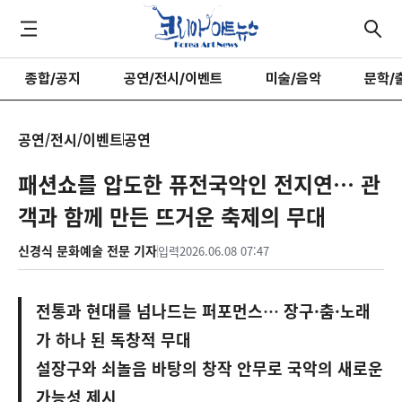
종합/공지
공연/전시/이벤트
미술/음악
문학/
공연/전시/이벤트
공연
패션쇼를 압도한 퓨전국악인 전지연… 관
객과 함께 만든 뜨거운 축제의 무대
신경식 문화예술 전문 기자
입력
2026.06.08 07:47
전통과 현대를 넘나드는 퍼포먼스… 장구·춤·노래
가 하나 된 독창적 무대
설장구와 쇠놀음 바탕의 창작 안무로 국악의 새로운
가능성 제시