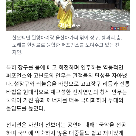
한오백년.밀양아리랑.울산아가씨 엮어 장구. 꽹과리.춤.
노래를 한장르로 융합한 퍼포먼스를 보여주고 있는 전
지연.
특히 장구를 몸에 메고 회전하며 연주하는 역동적인
퍼포먼스와 고난도의 안무는 관객들의 탄성을 자아냈
다
.
설장구와 쇠놀음을 바탕으로 고고장구 리듬과 전통
타법을 현대적으로 재구성한 전지연만의 창작 안무는
국악이 가진 흥과 에너지를 더욱 극대화하며 무대의
몰입도를 높였다
.
전지연은 자신이 선보이는 공연에 대해
"
국악을 전공
하며 국악에 익숙하지 않은 대중들도 쉽고 재미있게