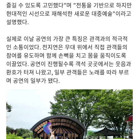
즐길 수 있도록 고민했다
"
며
"
전통을 기반으로 하지만
현대적인 시선으로 재해석한 새로운 대중예술
"
이라고
설명했다
.
실제로 이날 공연의 가장 큰 특징은 관객과의 적극적
인 소통이었다
.
전지연은 무대 위에서 직접 관객들의
참여를 유도하며 함께 손뼉을 치고 몸을 움직이도록
이끌었다
.
공연이 진행될수록 객석 곳곳에서는 웃음과
환호가 터져 나왔고
,
일부 관객들은 노래를 따라 부르
며 공연의 일부가 됐다
.