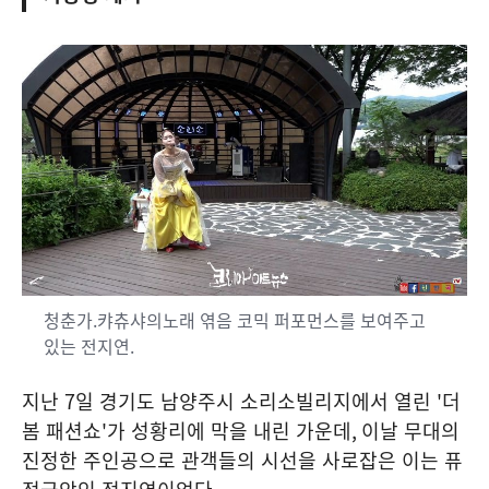
청춘가.캬츄샤의노래 엮음 코믹 퍼포먼스를 보여주고
있는 전지연.
지난
7
일 경기도 남양주시 소리소빌리지에서 열린
'
더
봄 패션쇼
'
가 성황리에 막을 내린 가운데
,
이날 무대의
진정한 주인공으로 관객들의 시선을 사로잡은 이는 퓨