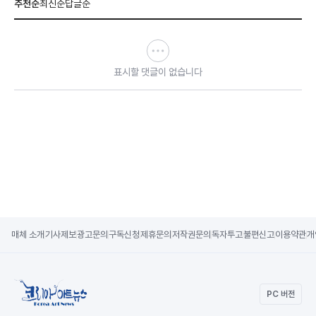
추천순
최신순
답글순
표시할 댓글이 없습니다
매체 소개
기사제보
광고문의
구독신청
제휴문의
저작권문의
독자투고
불편신고
이용약관
개
PC 버전