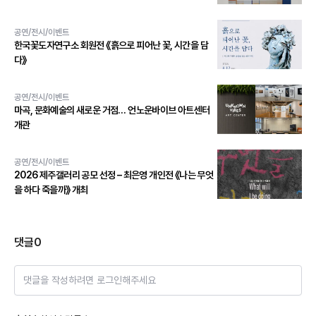
공연/전시/이벤트
한국꽃도자연구소 회원전 《흙으로 피어난 꽃, 시간을 담
다》
공연/전시/이벤트
마곡, 문화예술의 새로운 거점… 언노운바이브 아트센터
개관
공연/전시/이벤트
2026 제주갤러리 공모 선정 – 최은영 개인전 《나는 무엇
을 하다 죽을까》 개최
댓글
0
댓글을 작성하려면 로그인해주세요