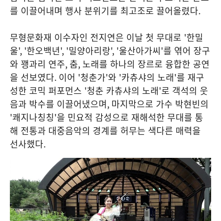
를 이끌어내며 행사 분위기를 최고조로 끌어올렸다
.
무형문화재 이수자인 전지연은 이날 첫 무대로
'
한밀
울
', '
한오백년
', '
밀양아리랑
', '
울산아가씨
'
를 엮어 장구
와 꽹과리 연주
,
춤
,
노래를 하나의 장르로 융합한 공연
을 선보였다
.
이어
'
청춘가
'
와
'
카츄샤의 노래
'
를 재구
성한 코믹 퍼포먼스
'
청춘 카츄샤의 노래
'
로 객석의 웃
음과 박수를 이끌어냈으며
,
마지막으로 가수 박현빈의
'
쾌지나칭칭
'
을 민요적 감성으로 재해석한 무대를 통
해 전통과 대중음악의 경계를 허무는 색다른 매력을
선사했다
.