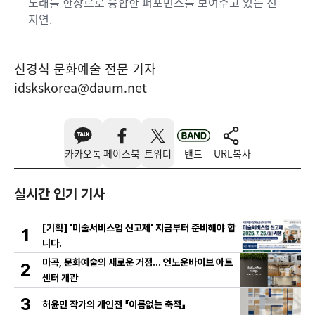
노래를 한장르로 융합한 퍼포먼스를 보여주고 있는 전
지연.
신경식 문화예술 전문 기자
idskskorea@daum.net
카카오톡
페이스북
트위터
밴드
URL복사
실시간 인기 기사
[기획] '미술서비스업 신고제' 지금부터 준비해야 합
1
니다.
마곡, 문화예술의 새로운 거점… 언노운바이브 아트
2
센터 개관
3
허윤민 작가의 개인전 『이름없는 축적』