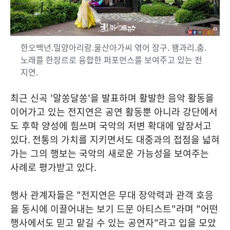
한오백년.밀양아리랑.울산아가씨 엮어 장구. 꽹과리.춤.
노래를 한장르로 융합한 퍼포먼스를 보여주고 있는 전
지연.
최근 신곡
'
알쏭달쏭
'
을 발표하며 활발한 음악 활동을
이어가고 있는 전지연은 공연 활동뿐 아니라 강단에서
도 후학 양성에 힘쓰며 국악의 저변 확대에 앞장서고
있다
.
전통의 가치를 지키면서도 대중과의 접점을 넓혀
가는 그의 행보는 국악의 새로운 가능성을 보여주는
사례로 평가받고 있다
.
행사 관계자들은
"
전지연은 무대 장악력과 관객 호응
을 동시에 이끌어내는 보기 드문 아티스트
"
라며
"
어떤
행사에서도 믿고 맡길 수 있는 공연자
"
라고 입을 모았