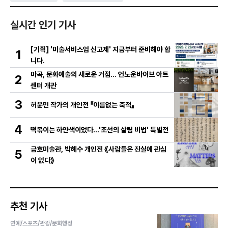
실시간 인기 기사
[기획] '미술서비스업 신고제' 지금부터 준비해야 합
1
니다.
마곡, 문화예술의 새로운 거점… 언노운바이브 아트
2
센터 개관
3
허윤민 작가의 개인전 『이름없는 축적』
4
떡볶이는 하얀색이었다...'조선의 살림 비법' 특별전
금호미술관, 박혜수 개인전 《사람들은 진실에 관심
5
이 없다》
추천 기사
연예/스포츠/관광/문화행정