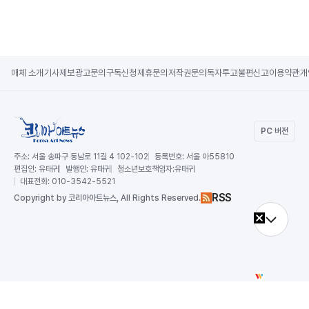
매체 소개
기사제보
광고문의
구독신청
제휴문의
저작권문의
독자투고
불편신고
이용약관
개
PC 버전
주소:
서울 송파구 동남로 11길 4 102-102
등록번호:
서울 아55810
편집인:
유태귀
발행인:
유태귀
청소년보호책임자:
유태귀
대표전화:
010-3542-5521
RSS
Copy
right by 코리아아트뉴스,
All Rights Reserved.