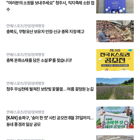
“여러분의 소원을 보내주세요” 청주시, 직지축제 소원 접
수
연예/스포츠/관광/문화행정
충북도, 무형유산 보유자 인정·신규 종목 지정 예고
연예/스포츠/관광/문화행정
충북 문화소재를 담은 소설 IP를 찾습니다!
연예/스포츠/관광/문화행정
청주 무심천에 펼쳐진 보랏빛 꽃물결… 여름 꽃정원 눈길
연예/스포츠/관광/문화행정
[KAN] 송파구, ‘송이 한 컷’ 사진 공모전 8월 31일까지…
동네 풍경과 일상 공모