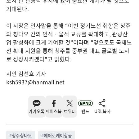
도시 간 관광객 유치에 있어 중요한 계기가 될 것으로
기대된다
.
이 시장은 인사말을 통해
“
이번 정기노선 취항은 청주
와 칭다오 간의 인적‧물적 교류를 확대하고
,
관광산
업 활성화에 크게 기여할 것
”
이라며
“
앞으로도 국제노
선 확대 지원을 통해 청주를 중부권 대표 글로벌 도시
로 성장시키겠다
”
고 밝혔다
.
시인 김선호 기자
ksh5937@hanmail.net
카카오톡
페이스북
트위터
밴드
URL복사
#
청주칭다오
#
에어로케이항공