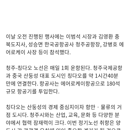
이날 오전 진행된 행사에는 이범석 시장과 김영환 충
북도지사
,
성승면 한국공항공사 청주공항장
,
강병호 에
어로케이 사장 등이 참석했다
.
청주
-
칭다오 노선은 매일
1
회 운항된다
.
청주국제공항
과 중국 산둥성 대표 도시인 칭다오를 약
1
시간
40
분
만에 연결한다
.
항공사는 에어로케이항공으로
180
석
규모 항공기를 투입한다
.
칭다오는 산둥성의 경제 중심지이자 항만‧물류의 거
점 도시다
.
청주시와는 산업
,
교육
,
문화 등 다양한 분
야에서 협력 잠재력이 크다
.
이번 정기노선 취항은 양