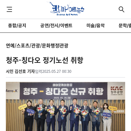
종합/공지
공연/전시/이벤트
미술/음악
문학/
연예/스포츠/관광/문화행정
관광
청주-칭다오 정기노선 취항
시인 김선호 기자
입력
2025.05.27 00:30