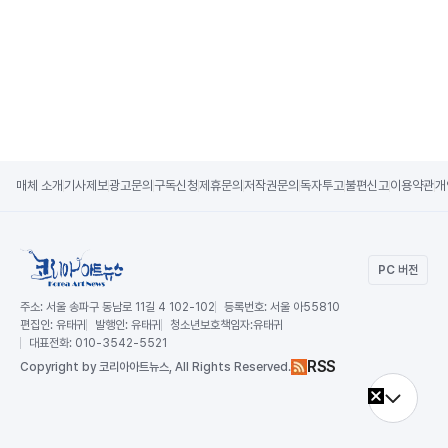
매체 소개
기사제보
광고문의
구독신청
제휴문의
저작권문의
독자투고
불편신고
이용약관
개
PC 버전
주소:
서울 송파구 동남로 11길 4 102-102
등록번호:
서울 아55810
편집인:
유태귀
발행인:
유태귀
청소년보호책임자:
유태귀
대표전화:
010-3542-5521
RSS
Copy
right by 코리아아트뉴스,
All Rights Reserved.