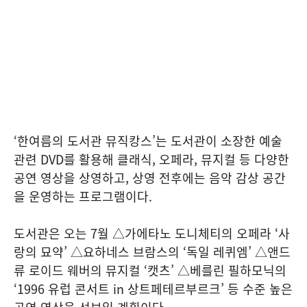
‘한여름의 도서관 뮤직캉스’는 도서관이 소장한 예술
관련 DVD를 활용해 클래식, 오페라, 뮤지컬 등 다양한
공연 영상을 상영하고, 상영 전후에는 음악 감상 공간
을 운영하는 프로그램이다.
도서관은 오는 7월 △가에타노 도니체티의 오페라 ‘사
랑의 묘약’ △요하네스 브람스의 ‘독일 레퀴엠’ △앤드
류 로이드 웨버의 뮤지컬 ‘캣츠’ △베를린 필하모닉의
‘1996 유럽 콘서트 in 상트페테르부르크’ 등 수준 높은