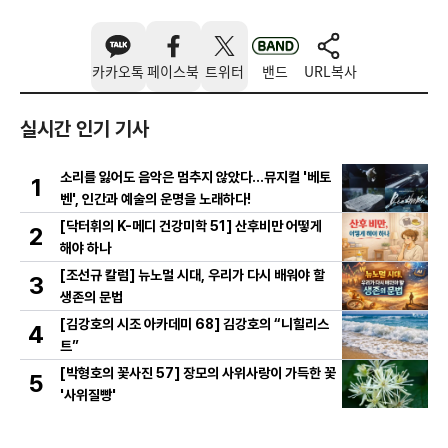
카카오톡
페이스북
트위터
밴드
URL복사
실시간 인기 기사
소리를 잃어도 음악은 멈추지 않았다…뮤지컬 '베토
1
벤', 인간과 예술의 운명을 노래하다!
[닥터휘의 K-메디 건강미학 51] 산후비만 어떻게
2
해야 하나
[조선규 칼럼] 뉴노멀 시대, 우리가 다시 배워야 할
3
생존의 문법
[김강호의 시조 아카데미 68] 김강호의 “니힐리스
4
트”
[박형호의 꽃사진 57] 장모의 사위사랑이 가득한 꽃
5
'사위질빵'