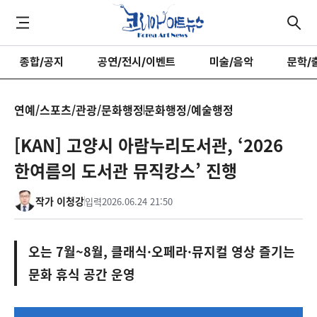
종합/공지
공연/전시/이벤트
미술/음악
문학/
연예/스포츠/관광/문화행정
문화행정/예술행정
[KAN] 고양시 아람누리도서관, ‘2026
한여름의 도서관 뮤직캉스’ 진행
작가 이청강
입력
2026.06.24 21:50
오는 7월~8월, 클래식·오페라·뮤지컬 영상 즐기는
문화 휴식 공간 운영