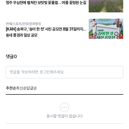
청주 무심천에 펼쳐진 보랏빛 꽃물결… 여름 꽃정원 눈길
연예/스포츠/관광/문화행정
[KAN] 송파구, ‘송이 한 컷’ 사진 공모전 8월 31일까지…
동네 풍경과 일상 공모
댓글
0
댓글을 작성하려면 로그인해주세요
추천순
최신순
답글순
표시할 댓글이 없습니다