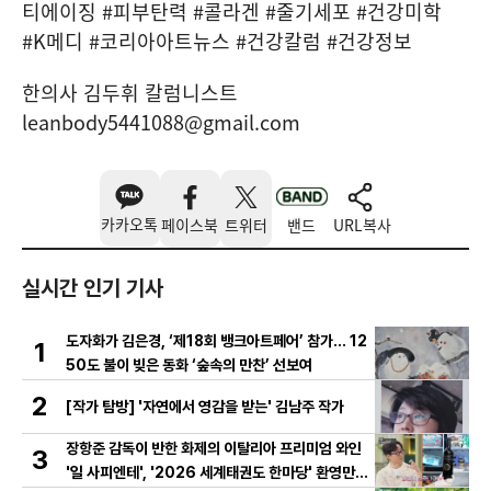
티에이징 #피부탄력 #콜라겐 #줄기세포 #건강미학
#K메디 #코리아아트뉴스 #건강칼럼 #건강정보
한의사 김두휘 칼럼니스트
leanbody5441088@gmail.com
카카오톡
페이스북
트위터
밴드
URL복사
실시간 인기 기사
도자화가 김은경, ‘제18회 뱅크아트페어’ 참가… 12
1
50도 불이 빚은 동화 ‘숲속의 만찬’ 선보여
2
[작가 탐방] '자연에서 영감을 받는' 김남주 작가
장항준 감독이 반한 화제의 이탈리아 프리미엄 와인
3
'일 사피엔테', '2026 세계태권도 한마당' 환영만찬