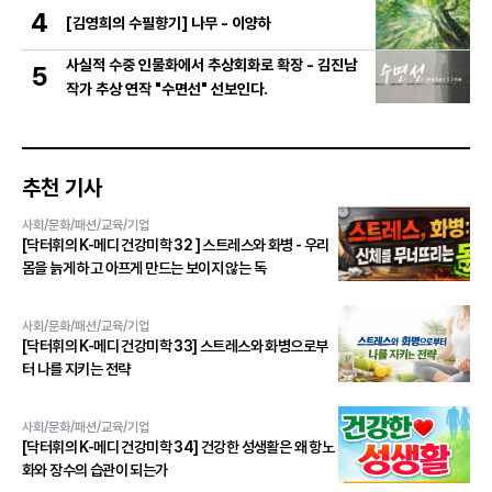
와인 선정!
4
[김영희의 수필향기] 나무 - 이양하
사실적 수중 인물화에서 추상회화로 확장 - 김진남
5
작가 추상 연작 "수면선" 선보인다.
추천 기사
사회/문화/패션/교육/기업
[닥터휘의 K-메디 건강미학 32 ] 스트레스와 화병 - 우리
몸을 늙게 하고 아프게 만드는 보이지 않는 독
사회/문화/패션/교육/기업
[닥터휘의 K-메디 건강미학 33] 스트레스와 화병으로부
터 나를 지키는 전략
사회/문화/패션/교육/기업
[닥터휘의 K-메디 건강미학 34] 건강한 성생활은 왜 항노
화와 장수의 습관이 되는가