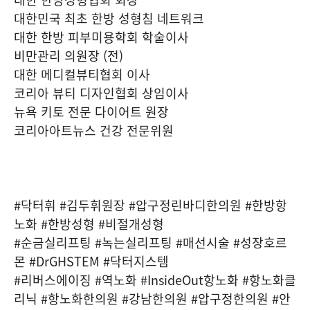
대한민국 최초 한방 성형침 네트워크
대한 한방 피부미용학회 학술이사
비만관리 의원장 (전)
대한 메디컬뷰티협회 이사
코리아 뷰티 디자인협회 상임이사
뉴욕 키토 전문 다이어트 원장
코리아아트뉴스 건강 전문위원
#닥터휘 #김두휘원장 #압구정린바디한의원 #한방항
노화 #한방성형 #비절개성형
#순금실리프팅 #녹는실리프팅 #매선시술 #성장호르
몬 #DrGHSTEM #닥터지스템
#리버스에이징 #역노화 #InsideOut항노화 #항노화클
리닉 #항노화한의원 #강남한의원 #압구정한의원 #안