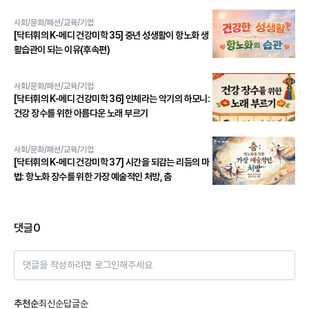
사회/문화/패션/교육/기업
[닥터휘의 K-메디 건강미학 35] 중년 성생활이 항노화 생
활습관이 되는 이유(후속편)
사회/문화/패션/교육/기업
[닥터휘의 K-메디 건강미학 36] 인체라는 악기의 하모니:
건강 장수를 위한 아름다운 노래 부르기
사회/문화/패션/교육/기업
[닥터휘의 K-메디 건강미학 37] 시간을 되감는 리듬의 마
법: 항노화 장수를 위한 가장 예술적인 처방, 춤
댓글
0
댓글을 작성하려면 로그인해주세요
추천순
최신순
답글순