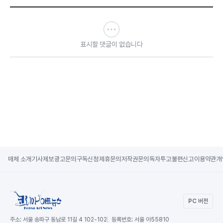
표시할 댓글이 없습니다
매체 소개
기사제보
광고문의
구독신청
제휴문의
저작권문의
독자투고
불편신고
이용약관
개
PC 버전
주소:
서울 송파구 동남로 11길 4 102-102
등록번호:
서울 아55810