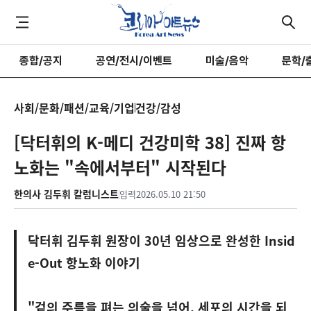
종합/공지
공연/전시/이벤트
미술/음악
문학/
사회/문화/패션/교육/기업
건강/감성
[닥터휘의 K-메디 건강미학 38] 진짜 항
노화는 "속에서부터" 시작된다
한의사 김두휘 칼럼니스트
입력
2026.05.10 21:50
닥터휘 김두휘 원장이 30년 임상으로 완성한 Insid
e-Out 항노화 이야기
"겉의 주름을 펴는 의술을 넘어, 세포의 시간을 되